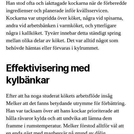
Han stod ofta och iakttagade kockarna när de förberedde
ingredienser och planerade inför kvällsservicen.
Kockarna var utspridda över köket, några vid spisarna,
andra vid arbetsbänken i varmköket, och ytterligare
några i kallköket. Tyvärr innebar detta ständigt spring
mellan olika delar av köket. Det var alltid något som
behövde hämtas eller förvaras i kylrummet.
Effektivisering med
kylbänkar
Efter att ha noga studerat kökets arbetsflöde insåg
Melker att det fanns betydande utrymme för förbättring.
Han var tacksam över att hans kockar prioriterade att
hålla råvaror kylda och att undvika att lämna dem
framme i rumstemperatur. Melker förstod alltför väl att
en enda gäst med magbesvär på grund av dålig