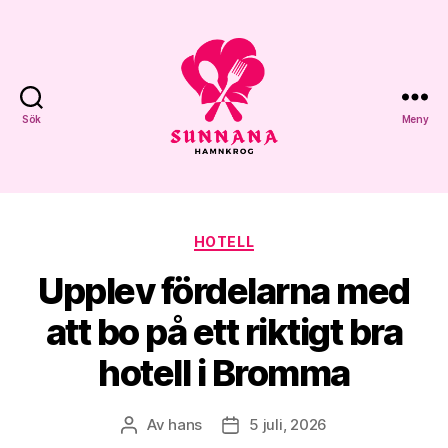
Sök
Meny
Sunnana
Hamnkrog
Kategorier
HOTELL
Upplev fördelarna med
att bo på ett riktigt bra
hotell i Bromma
Av
hans
5 juli, 2026
Inläggsförfattare
Inläggsdatum