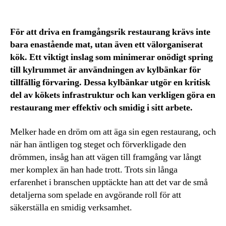
För att driva en framgångsrik restaurang krävs inte
bara enastående mat, utan även ett välorganiserat
kök. Ett viktigt inslag som minimerar onödigt spring
till kylrummet är användningen av kylbänkar för
tillfällig förvaring. Dessa kylbänkar utgör en kritisk
del av kökets infrastruktur och kan verkligen göra en
restaurang mer effektiv och smidig i sitt arbete.
Melker hade en dröm om att äga sin egen restaurang, och
när han äntligen tog steget och förverkligade den
drömmen, insåg han att vägen till framgång var långt
mer komplex än han hade trott. Trots sin långa
erfarenhet i branschen upptäckte han att det var de små
detaljerna som spelade en avgörande roll för att
säkerställa en smidig verksamhet.