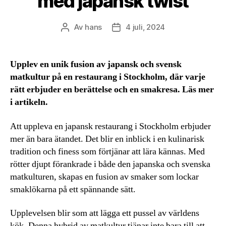
med japansk twist
Av
hans
4 juli, 2024
Inläggsförfattare
Inläggsdatum
Upplev en unik fusion av japansk och svensk
matkultur på en restaurang i Stockholm, där varje
rätt erbjuder en berättelse och en smakresa. Läs mer
i artikeln.
Att uppleva en japansk restaurang i Stockholm erbjuder
mer än bara ätandet. Det blir en inblick i en kulinarisk
tradition och finess som förtjänar att lära kännas. Med
rötter djupt förankrade i både den japanska och svenska
matkulturen, skapas en fusion av smaker som lockar
smaklökarna på ett spännande sätt.
Upplevelsen blir som att lägga ett pussel av världens
kök. Denna hybrid av matkultur tjänar inte bara till att