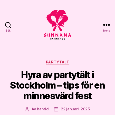
Sök
Meny
Sunnana
Hamnkrog
Kategorier
PARTYTÄLT
Hyra av partytält i
Stockholm – tips för en
minnesvärd fest
Av
harald
22 januari, 2025
Inläggsförfattare
Inläggsdatum