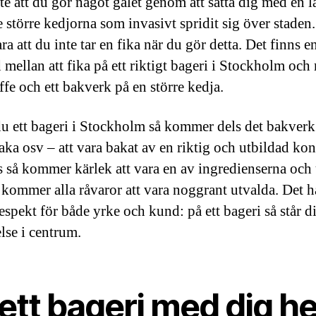
te att du gör något galet genom att sätta dig med en l
e större kedjorna som invasivt spridit sig över staden.
ra att du inte tar en fika när du gör detta. Det finns e
 mellan att fika på ett riktigt bageri i Stockholm och 
ffe och ett bakverk på en större kedja.
du ett bageri i Stockholm så kommer dels det bakverk 
kaka osv – att vara bakat av en riktig och utbildad kon
s så kommer kärlek att vara en av ingredienserna och
å kommer alla råvaror att vara noggrant utvalda. Det 
espekt för både yrke och kund: på ett bageri så står d
lse i centrum.
 ett bageri med dig h