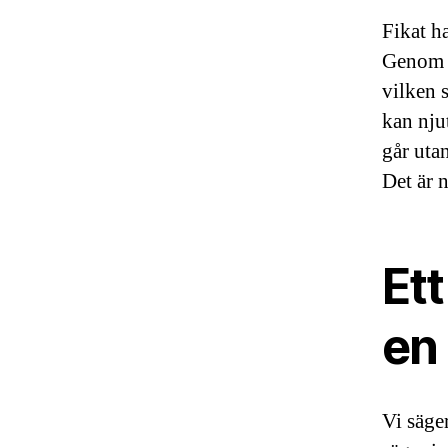
Fikat h
Genom a
vilken 
kan nju
går utan
Det är 
Ett
en
Vi säger