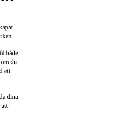
skapar
erken.
få både
t om du
d ett
da dina
 att