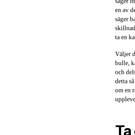
säger in
en av d
säger ba
skillnad
ta en ka
Väljer 
bulle, 
och del
detta s
om en r
uppleve
Ta