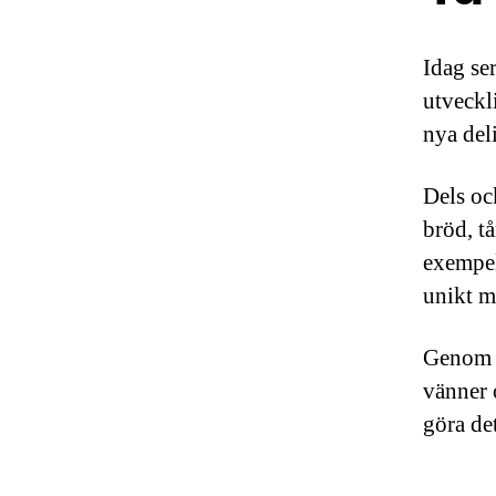
Idag ser
utveckl
nya del
Dels oc
bröd, tå
exempelv
unikt m
Genom d
vänner o
göra de