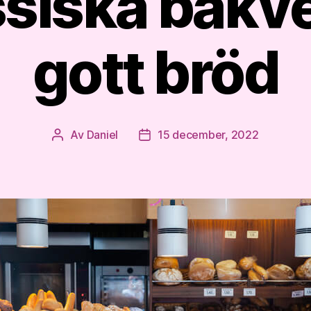
ssiska bakv
gott bröd
Av
Daniel
15 december, 2022
Inläggsförfattare
Inläggsdatum