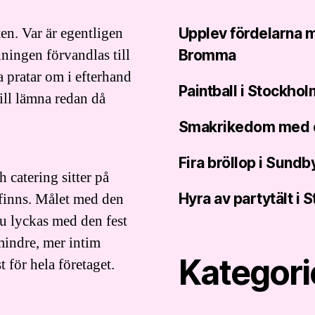
en. Var är egentligen
Upplev fördelarna med
lningen förvandlas till
Bromma
 pratar om i efterhand
Paintball i Stockholm
vill lämna redan då
Smakrikedom med ca
Fira bröllop i Sundb
 catering sitter på
finns. Målet med den
Hyra av partytält i 
du lyckas med den fest
mindre, mer intim
Kategori
st för hela företaget.