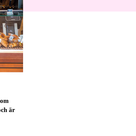
 som
och är