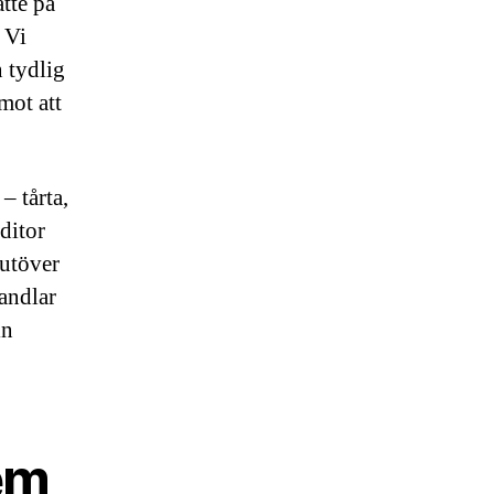
atte på
 Vi
n tydlig
mot att
– tårta,
ditor
 utöver
handlar
in
em