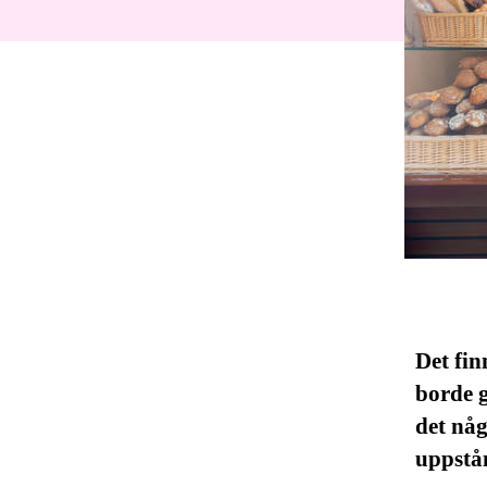
Det fin
borde g
det nå
uppstån