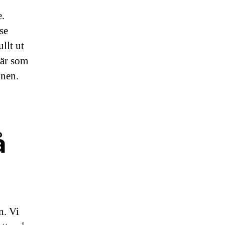
e.
se
llt ut
fär som
nnen.
å
n. Vi