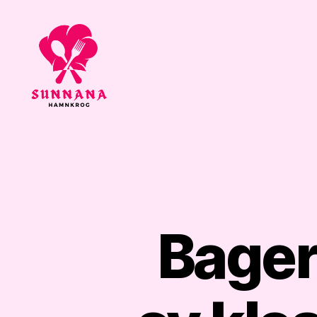
Sunnana
Hamnkrog
Bager